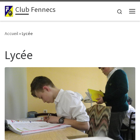
Club Fennecs
Passer au contenu
Search
Me
Accueil
»
Lycée
Lycée