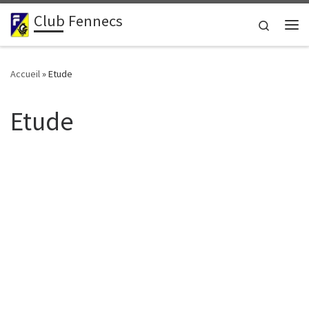
Club Fennecs
Passer au contenu
Search
Me
Accueil
»
Etude
Etude