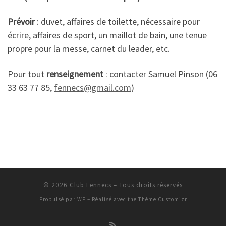
Prévoir
: duvet, affaires de toilette, nécessaire pour
écrire, affaires de sport, un maillot de bain, une tenue
propre pour la messe, carnet du leader, etc.
Pour tout
renseignement
: contacter Samuel Pinson (06
33 63 77 85,
fennecs@gmail.com
)
© 2026
Club Fennecs
– Tous droits réservés
Propulsé par
WP
– Réalisé avec the
Thème Customizr