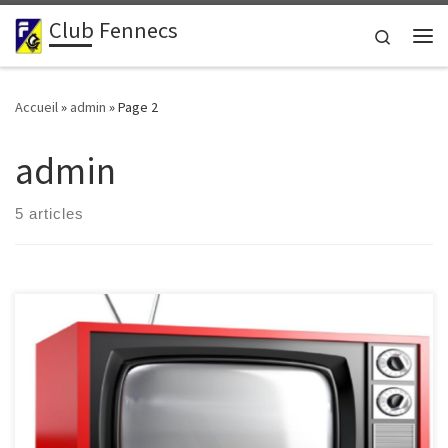
Club Fennecs
Passer au contenu
Search
Me
Accueil
»
admin
»
Page 2
admin
5 articles
Voici quelques sites pouvant être utilisés pour faire une sélection
de films.